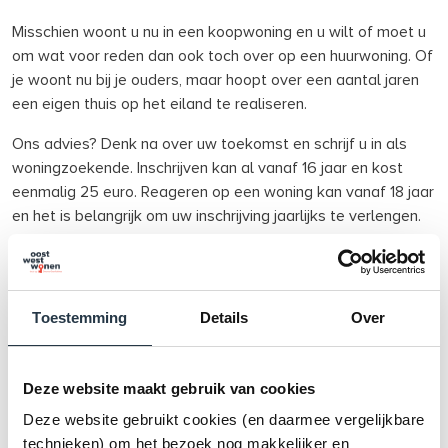
Misschien woont u nu in een koopwoning en u wilt of moet u
om wat voor reden dan ook toch over op een huurwoning. Of
je woont nu bij je ouders, maar hoopt over een aantal jaren
een eigen thuis op het eiland te realiseren.
Ons advies? Denk na over uw toekomst en schrijf u in als
woningzoekende. Inschrijven kan al vanaf 16 jaar en kost
eenmalig 25 euro. Reageren op een woning kan vanaf 18 jaar
en het is belangrijk om uw inschrijving jaarlijks te verlengen.
De jaren die u opbouwt, bepalen voor een groot deel uw
kans op een geschikte en passende huurwoning. Ook als u
nu een woning huurt bij Oost West Wonen, is het belangrijk
Toestemming
Details
Over
dat u zicht opnieuw inschrijft als woningzoekende.
Deze website maakt gebruik van cookies
Tijdig nadenken over later
Deze website gebruikt cookies (en daarmee vergelijkbare
Met de campagne ‘De Goede Nieuwe Tijd’ opgezet door
technieken) om het bezoek nog makkelijker en