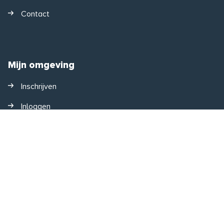
Contact
Mijn omgeving
Inschrijven
Inloggen
Gebruikersnaam vergeten
Wachtwoord vergeten
Disclaimer
Cookies
Ontwikkeld door Zig Websoftware