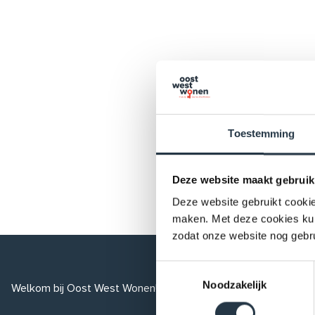
Toestemming
Deze website maakt gebruik
Deze website gebruikt cookie
maken. Met deze cookies kunn
zodat onze website nog gebr
Toestemmingsselectie
Noodzakelijk
Over ons
Welkom bij Oost West Wonen! U vindt hier het aanbod van huu