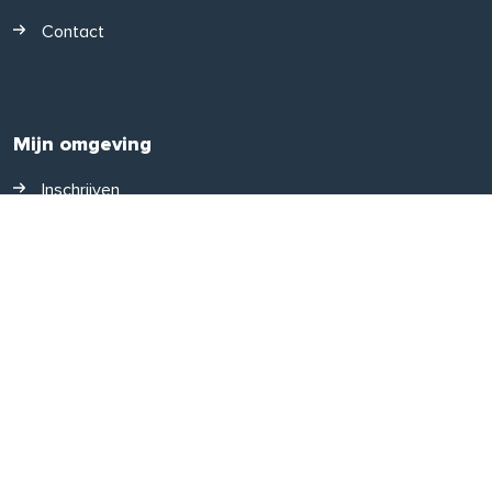
Contact
Mijn omgeving
Inschrijven
Inloggen
Gebruikersnaam vergeten
Wachtwoord vergeten
Disclaimer
Cookies
Ontwikkeld door Zig Websoftware