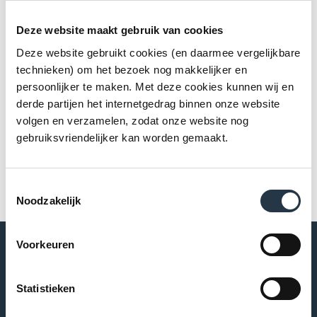
Deze website maakt gebruik van cookies
Deze website gebruikt cookies (en daarmee vergelijkbare
technieken) om het bezoek nog makkelijker en
persoonlijker te maken. Met deze cookies kunnen wij en
derde partijen het internetgedrag binnen onze website
volgen en verzamelen, zodat onze website nog
gebruiksvriendelijker kan worden gemaakt.
Toestemmingsselectie
Noodzakelijk
Voorkeuren
Over ons
Welkom bij Oost West Wonen! U vindt hier het aanbod van
Statistieken
huur- en koopwoningen, garages en parkeerplaatsen.